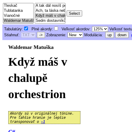
Tabulatúry:
Plné akordy:
Veľkosť akordov:
Veľkosť text
Stiahnuť:
->
Zobrazenie:
Modulácia:
up
down
Waldemar Matuška
Když máš v
chalupě
orchestrion
Akordy sú v originálnej tónine.
Pre ľahšie hranie je lepšie
transponovať o
-1
C#