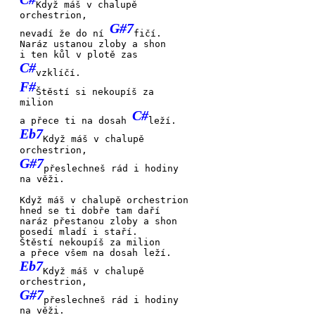
Když máš v chalupě
orchestrion,
G#7
nevadí že do ní
fičí.
Naráz ustanou zloby a shon
i ten kůl v plotě zas
C#
vzklíčí.
F#
Štěstí si nekoupíš za
milion
C#
a přece ti na dosah
leží.
Eb7
Když máš v chalupě
orchestrion,
G#7
přeslechneš rád i hodiny
na věži.
Když máš v chalupě orchestrion
hned se ti dobře tam
daří
naráz přestanou zloby a shon
posedí mladí i
staří.
Štěstí nekoupíš za milion
a přece všem na dosah
leží.
Eb7
Když máš v chalupě
orchestrion,
G#7
přeslechneš rád i hodiny
na věži.