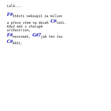
Lalá...
F#
Štěstí nekoupíš za milion
C#
a přece všem na dosah
leží.
Když máš v chalupě
orchestrion,
F#
G#7
nevnímáš,
jak ten čas
C#
běží.