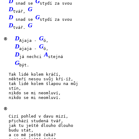
D
G
snad se
stydí za svou
D
G
tvář,
D
G
snad se
stydí za svou
D
G
tvář.
D
G
®
Ajaja -
ó,
D
G
ajaja -
ó,
D
A
já nechci
stejná
G
být.
Tak
lidé kolem
kráčí,
někte
ří nesou svůj
kří-
íž,
tak
lidé kolem
šlapou na můj
stín,
nikdo
se mi neo
mluví,
nikdo
se mi neo
mluví.
®
Cizí
pohled v davu
mizí,
přichá
zí studená
tvář,
jak tu
ještě dlouho
dlouho
budu
stát,
a
co mě ještě
čeká?