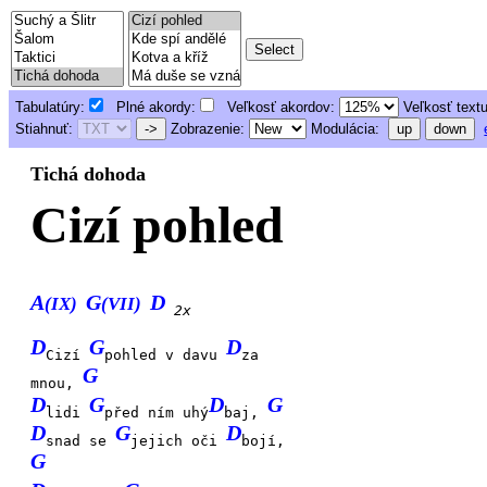
Tabulatúry:
Plné akordy:
Veľkosť akordov:
Veľkosť text
Stiahnuť:
->
Zobrazenie:
Modulácia:
up
down
Tichá dohoda
Cizí pohled
A
G
D
(IX)
(VII)
2x
D
G
D
Cizí
pohled v davu
za
G
mnou,
D
G
D
G
lidi
před ním uhý
baj,
D
G
D
snad se
jejich oči
bojí,
G