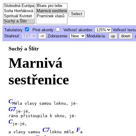
Tabulatúry:
Plné akordy:
Veľkosť akordov:
Veľkosť text
Stiahnuť:
->
Zobrazenie:
Modulácia:
up
down
Suchý a Šlitr
Marnivá
sestřenice
C
Měla vlasy samou loknu, jé-
G7
je-jé,
ráno přistoupila k oknu, jé-
C
je-jé,
C7
F
a vlasy samou
loknu měla
a