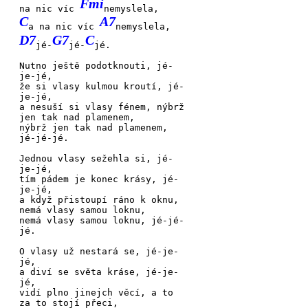
Fmi
na nic víc
nemyslela,
C
A7
a na nic víc
nemyslela,
D7
G7
C
jé-
jé-
jé.
Nutno ještě podotknouti, jé-
je-jé,
že si vlasy kulmou kroutí, jé-
je-jé,
a nesuší si
vlasy fénem,
nýbrž
jen tak
nad plamenem,
nýbrž jen tak
nad plamenem,
jé-
jé-
jé.
Jednou vlasy sežehla si, jé-
je-jé,
tím pádem je konec krásy, jé-
je-jé,
a když přistoupí
ráno k oknu,
nemá vlasy
samou loknu,
nemá vlasy
samou loknu,
jé-
jé-
jé.
O vlasy už nestará se, jé-
je-
jé,
a diví se světa kráse, jé-
je-
jé,
vidí plno
jinejch věcí,
a to
za to
stojí přeci,