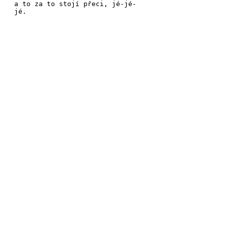
a to za to
stojí přeci,
jé-
jé-
jé.