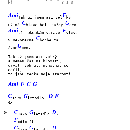
Ami
F
Tak už jsem asi vel
ký,
C
G
už mě
hlava bolí každý
den,
Ami
F
už nekoukám vpravo-
vlevo
C
v nekonečné
honbě za
G
žvan
cem.
Tak už jsem asi vel
ký
a
nemám čas na blbos
ti,
urvat, sehnat,
nenechat se
odřít,
to jsou teďka moje
starosti.
Ami
F
C
G
C
G
D
F
Jako
letadlo!
4x
C
G
D
®
Jako
letadlo
-
F
odletět!
C
G
D
Jako
letadlo
-