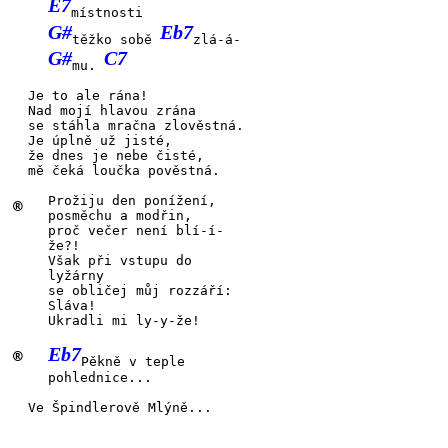
E7
místnosti
G#
Eb7
těžko sobě
zlá-á-
G#
C7
mu.
Je to ale
rána!
Nad
mojí hlavou
zrána
se
stáhla mračna
zlověst
ná.
Je
úplně už
jisté,
že
dnes je nebe
čisté,
mě
čeká loučka
pověst
ná.
Prožiju den ponížení,
®
posměchu a modřin,
proč
večer není blí-í-
že?!
Však při vstupu do
lyžárny
se
obličej můj
rozzáří:
Sláva!
Ukradli mi
ly-y-
že!
Eb7
®
Pěkně v teple
pohlednice...
Ve
Špindlerově
Mlýně...