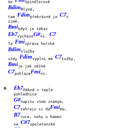
Ve
Špindlerově
Bdim
Mlýně,
Fdim
C7
tam
překrásně je
v
zimě,
Bmi
když je zákaz
Eb7
G#
C7
vycháze
ní.
Fmi
Ta
zpráva horské
Bdim
služby
Fdim
C7
vždy
vyplní mé
tužby,
Bmi
je jak něžné
C7
Fmi
pohlaze
ní.
Eb7
®
Pěkně v teple
pohlednice
G#
napíšu všem známým,
C7
Fmi
zahraju si dá
mu,
B7
ruce, nohy u kamen
C#7
ve
společenské