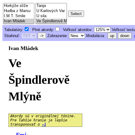
Tabulatúry:
Plné akordy:
Veľkosť akordov:
Veľkosť text
Stiahnuť:
->
Zobrazenie:
Modulácia:
up
down
Ivan Mládek
Ve
Špindlerově
Mlýně
Akordy sú v originálnej tónine.
Pre ľahšie hranie je lepšie
transponovať o
-1
Fmi