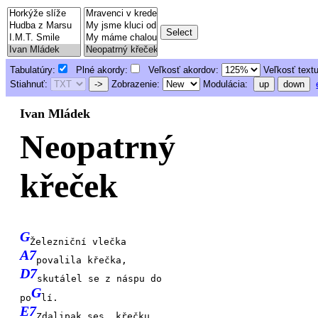
Tabulatúry:
Plné akordy:
Veľkosť akordov:
Veľkosť text
Stiahnuť:
->
Zobrazenie:
Modulácia:
up
down
Ivan Mládek
Neopatrný
křeček
G
Železniční vlečka
A7
povalila křečka,
D7
skutálel se z náspu do
G
po
lí.
E7
Zdalipak ses, křečku,