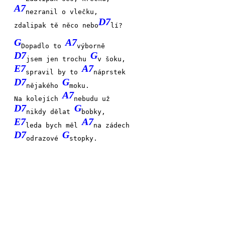
A7
nezranil o vlečku,
D7
zdalipak tě něco nebo
lí?
G
A7
Dopadlo to
výborně
D7
G
jsem jen trochu
v šoku,
E7
A7
spravil by to
náprstek
D7
G
nějakého
moku.
A7
Na kolejích
nebudu už
D7
G
nikdy dělat
bobky,
E7
A7
leda bych měl
na zádech
D7
G
odrazové
stopky.