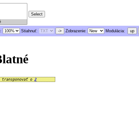
u:
Stiahnuť:
->
Zobrazenie:
Modulácia:
up
latné
e transponovať o
2