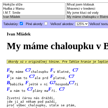
Tabulatúry:
Plné akordy:
Veľkosť akordov:
Veľkosť text
Ivan Mládek
My máme chaloupku v B
Akordy sú v originálnej tónine. Pre ľahšie hranie je lepši
F
C7
F
C7
My máme
chaloupku
v Blatné,
F
C7
F
C7
je nám to
ale prd
platné,
B
F
G7
C7
babička
ještě v ní
hospoda
ří
F
C7
F
C7
a nám to
plány ma
ří.
Životní
čárou nás
dráždí,
jde jí až
někam pod
paždí,
proč vůbec
chaloupku,
stále se
ptám,