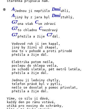
stařenka
připsala
nám.
A
Dmi
®
Jednou jí nepřišlo
uhlí,
A
Dmi
jiný by z jara byl
ztuhlý,
G7
C
ona však
ve zdraví
G7
C
to chladno
nezdravý
G7
C7
přežila a žije
dál.
Vodovod rok jí jen
kapal,
jiný by žízní už
zkapal,
ona to
v pohodě
a proti
přírodě
přežila a žije
dál.
Elektrika potom
nešla,
poslepu do sklepa
vešla,
ze schodů
sletěla,
pět metrů
letěla,
přežila a žije
dál.
Jednou jí ledviny
chytly,
telefon právě byl
v pytli,
nešlo se
dovolat
a pomoc
přivolat,
přežila a žije
dál.
Víme, co
sílu jí
dává,
každý den
po ránu
vstává,
utíká
pro novi
ny do schrán
ky,