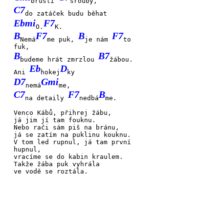
bruslí
šrouby,
C7
do zatáček budu běhat
Ebmi
F7
O.
K.
B
F7
B
F7
Nemá
me puk,
je nám
to
fuk,
B
B7
budeme hrát zmrzlou
žábou.
Eb
D
Ani
hokej
ky
D7
Gmi
nemá
me,
C7
F7
B
na detaily
nedbá
me.
Venco
Kábů,
přihrej
žábu,
já jim jí tam
fou
knu.
Nebo
rači
sám piš na
bránu,
já se zatím na puklinu
kou
knu.
V tom led
rupnul,
já tam první
hupnul,
vracíme se do kabin
kraulem.
Takže
žába
puk
vyhrá
la
ve vodě se
roztá
la.