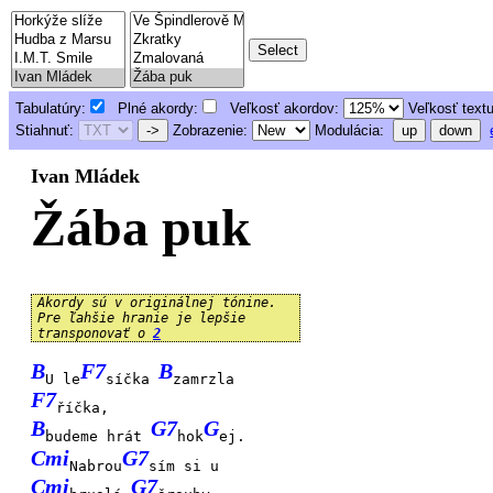
Tabulatúry:
Plné akordy:
Veľkosť akordov:
Veľkosť text
Stiahnuť:
->
Zobrazenie:
Modulácia:
up
down
Ivan Mládek
Žába puk
Akordy sú v originálnej tónine.
Pre ľahšie hranie je lepšie
transponovať o
2
B
F7
B
U le
síčka
zamrzla
F7
říčka,
B
G7
G
budeme hrát
hok
ej.
Cmi
G7
Nabrou
sím si u
Cmi
G7