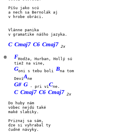
Píšu
jako
scú
a
nech sa
Berno
lák aj
v hrobe
obrá
ci.
Vlánne panika
v gramatike
nášho jazy
ka.
C
Cmaj7
C6
Cmaj7
2x
F
®
Hodža, Hurban, Hollý sú
tiež na vine,
G
B
oni s tebu boli
na tom
A
Deví
ne
G#
G
C
- pri ví
ne.
C
Cmaj7
C6
Cmaj7
2x
Do
huby
nám
vóbec
nejdú
také
maké
slabi
ky.
Priz
naj sa
sám,
dze si
vyhra
bal ty
čudné
návy
ky.