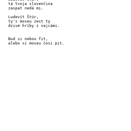
tá
tvoja
sloven
čina
zaspat
nedá
mi.
Lu
devít
Štúr,
ty's
moseu
zest ty
dzivé
hríby
z vajcá
mi.
Bud si nebou fit,
alebo si
moseu čosi
pit.