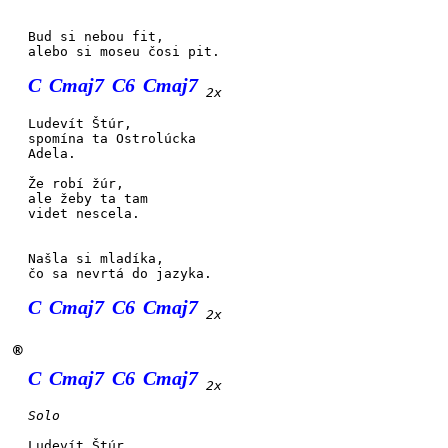
Bud si nebou fit,
alebo si
moseu čosi
pit.
C
Cmaj7
C6
Cmaj7
2x
Lu
devít
Štúr,
spomí
na ta
Ostro
lúcka
Ade
la.
Že
robí
žúr,
ale
žeby
ta tam
videt
nesce
la.
Našla si mladíka,
čo sa nevr
tá do jazy
ka.
C
Cmaj7
C6
Cmaj7
2x
®
C
Cmaj7
C6
Cmaj7
2x
Solo
Lu
devít
Štúr,