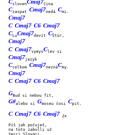
C
Cmaj7
sloven
čina
C
Cmaj7
C
zaspat
nedá
mi.
Cmaj7
C
Cmaj7
C6
Cmaj7
C
Cmaj7
C
Lu
devít
Štúr,
Cmaj7
C
Cmaj7
C
vymys
lev si
Cmaj7
jazyk
C
Cmaj7
C
celkom
nezná
my.
Cmaj7
C
Cmaj7
C6
Cmaj7
G
Bud si nebou fit,
G#
G
C
alebo si
moseu čosi
pit.
C
Cmaj7
C6
Cmaj7
2x
Píš jak
poču
ješ,
na
toto
zabul
li už
šecci
Slová
ci.