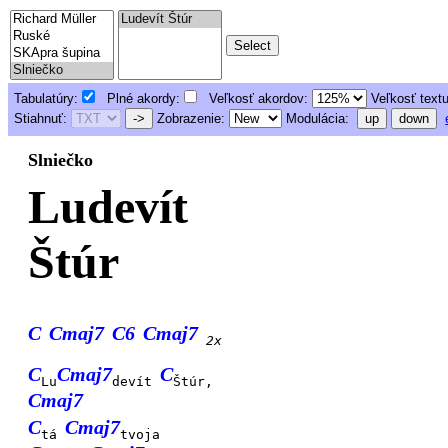
Tabulatúry:
Plné akordy:
Veľkosť akordov:
Veľkosť text
Stiahnuť:
->
Zobrazenie:
Modulácia:
up
down
Slniečko
Ludevít
Štúr
C
Cmaj7
C6
Cmaj7
2x
C
Cmaj7
C
Lu
devít
Štúr,
Cmaj7
C
Cmaj7
tá
tvoja