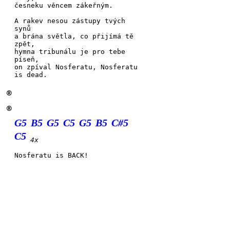
česneku věncem zákeřným.
A rakev nesou zástupy tvých
synů
a brána světla, co přijímá
tě
zpět,
hymna tribunálu je pro tebe
píseň,
on zpíval Nosferatu, Nosferatu
is dead.
®
®
G5
B5
G5
C5
G5
B5
C#5
C5
4x
Nosferatu is BACK!