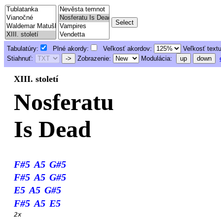
Tabulatúry:
Plné akordy:
Veľkosť akordov:
Veľkosť text
Stiahnuť:
->
Zobrazenie:
Modulácia:
up
down
XIII. století
Nosferatu
Is Dead
F#5
A5
G#5
F#5
A5
G#5
E5
A5
G#5
F#5
A5
E5
2x