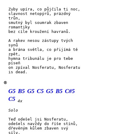
Zuby upíra, co půjčila ti
noc,
slavnost netopýrů, prázdný
trůn,
smutný byl soumrak zbaven
roman
tiky
bez cíle kroužení havranů.
A rakev nesou zástupy
tvých
synů
a brána světla, co přijímá
tě
zpět,
hymna tribunálu je pro tebe
píseň
on zpíval Nosferatu, Nosferatu
is dead.
®
G5
B5
G5
C5
G5
B5
C#5
C5
4x
Solo
Teď odešel jsi Nosfe
ratu,
odešels navždy do říše
stínů,
dřevěným kůlem zbaven svý
síly,