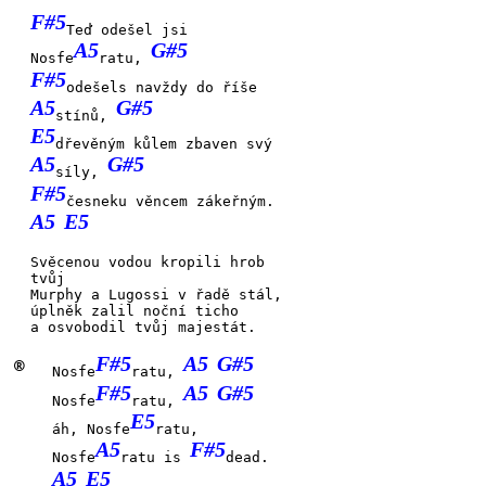
F#5
Teď odešel jsi
A5
G#5
Nosfe
ratu,
F#5
odešels navždy do říše
A5
G#5
stínů,
E5
dřevěným kůlem zbaven svý
A5
G#5
síly,
F#5
česneku věncem zákeřným.
A5
E5
Svěcenou vodou kropili hrob
tvůj
Murphy a Lugossi v řadě
stál,
úplněk zalil noční
ticho
a osvobodil tvůj majestát.
F#5
A5
G#5
®
Nosfe
ratu,
F#5
A5
G#5
Nosfe
ratu,
E5
áh, Nosfe
ratu,
A5
F#5
Nosfe
ratu is
dead.
A5
E5