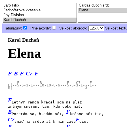
Tabulatúry:
Plné akordy:
Veľkosť akordov:
Veľkosť text
Karol Duchoň
Elena
F
B
F
C7
F
    F         B           F   C7    F

E|--5-5-3-1---10-10-8-6---5-5-3-1---1--

F
Letným ránom kráčal som na pláž,
známym smerom, tam, kde deku máš.
B
F
Pozerám sa, hľadám oči,
krásne oči tie,
C7
F
snáď ma srdce až k nim zave
die.
B
F