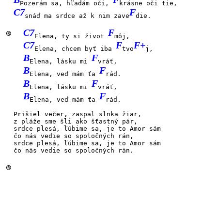
Pozerám sa, hľadám oči,
krásne oči tie,
C7
F
snáď ma srdce až k nim zave
die.
C7
F
®
Elena, ty si život
môj,
C7
F
F+
Elena, chcem byť iba
tvo
j,
B
F
Elena, lásku mi
vráť,
B
F
Elena, veď mám ťa
rád.
B
F
Elena, lásku mi
vráť,
B
F
Elena, veď mám ťa
rád.
Prišiel večer, zaspal slnka žiar,
z pláže sme šli ako šťastný pár,
srdce plesá, ľúbime sa, je to Amor sám
čo nás vedie so spoločných rán,
srdce plesá, ľúbime sa, je to Amor sám
čo nás vedie so spoločných rán.
®