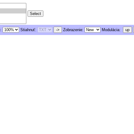
u:
Stiahnuť:
->
Zobrazenie:
Modulácia:
up