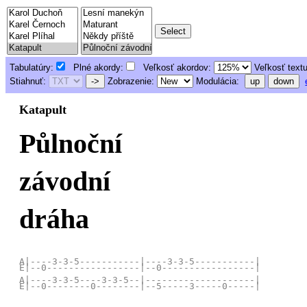
Tabulatúry:
Plné akordy:
Veľkosť akordov:
Veľkosť text
Stiahnuť:
->
Zobrazenie:
Modulácia:
up
down
Katapult
Půlnoční
závodní
dráha
A|----3-3-5-----------|----3-3-5-----------|

E|--0-----------------|--0-----------------|

A|----3-3-5----3-3-5--|--------------------|
