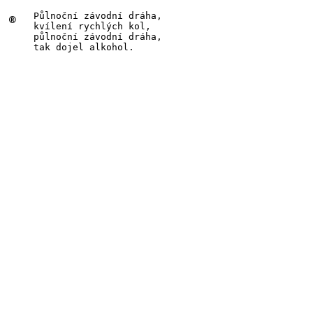
Půlnoč
ní
závodní dráha,
®
kvíle
ní
rychlých kol,
půlnoč
ní
závodní dráha,
tak do
jel alko
hol.