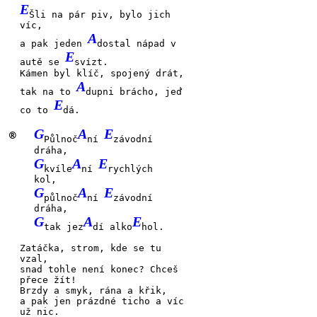
E
Šli na pár piv, bylo jich
víc,
A
a pak jeden
dostal nápad v
E
autě se
svízt.
Kámen byl klíč, spojený drát,
A
tak na to
dupni brácho, jeď
E
co to
dá.
G
A
E
®
Půlnoč
ní
závodní
dráha,
G
A
E
kvíle
ní
rychlých
kol,
G
A
E
půlnoč
ní
závodní
dráha,
G
A
E
tak jez
dí alko
hol.
Zatáčka, strom, kde se tu
vzal,
snad tohle
není konec? Chceš
přece
žít!
Brzdy a smyk, rána a křik,
a pak jen
prázdné ticho a víc
už
nic.