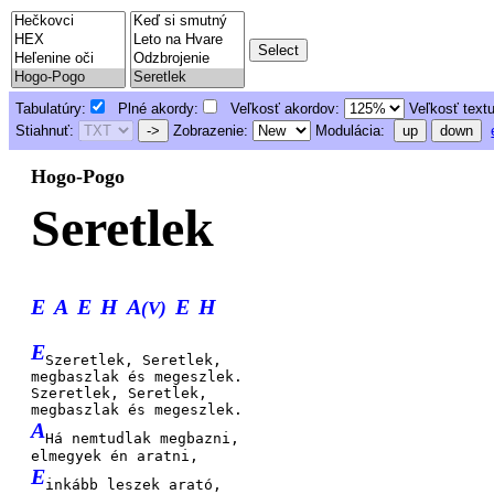
Tabulatúry:
Plné akordy:
Veľkosť akordov:
Veľkosť text
Stiahnuť:
->
Zobrazenie:
Modulácia:
up
down
Hogo-Pogo
Seretlek
E
A
E
H
A
E
H
(V)
E
Szeretlek, Seretlek,
megbaszlak és megeszlek.
Szeretlek, Seretlek,
megbaszlak és megeszlek.
A
Há nemtudlak megbazni,
elmegyek én aratni,
E
inkább leszek arató,