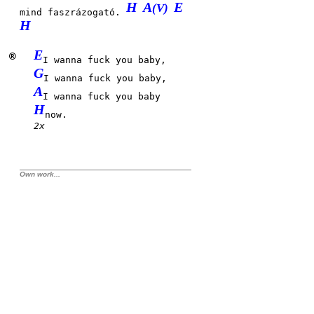
H
A
E
(V)
mind faszrázogató.
H
E
®
I wanna fuck you baby,
G
I wanna fuck you baby,
A
I wanna fuck you baby
H
now.
2x
Own work...