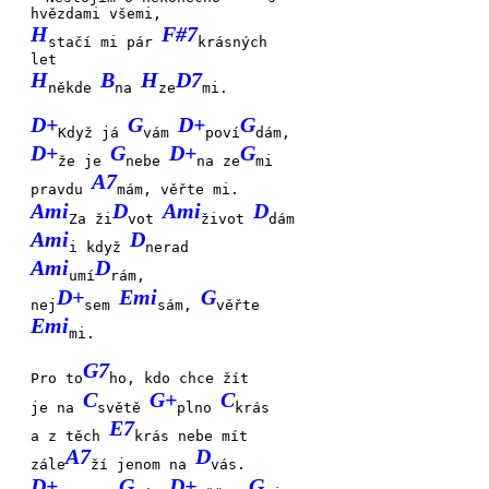
hvězdami všemi,
H
F#7
stačí mi pár
krásných
let
H
B
H
D7
někde
na
ze
mi.
D+
G
D+
G
Když já
vám
poví
dám,
D+
G
D+
G
že je
nebe
na ze
mi
A7
pravdu
mám, věřte mi.
Ami
D
Ami
D
Za ži
vot
život
dám
Ami
D
i když
nerad
Ami
D
umí
rám,
D+
Emi
G
nej
sem
sám,
věřte
Emi
mi.
G7
Pro to
ho, kdo chce žít
C
G+
C
je na
světě
plno
krás
E7
a z těch
krás nebe mít
A7
D
zále
ží jenom na
vás.
D+
G
D+
G