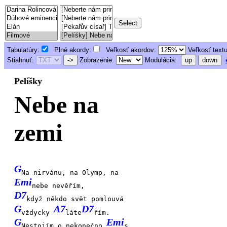
Tabulatúry:
Plné akordy:
Veľkosť akordov:
Veľkosť text
Stiahnuť:
->
Zobrazenie:
Modulácia:
up
down
Pelíšky
Nebe na
zemi
G
Na nirvánu, na Olymp, na
Emi
nebe nevěřím,
D7
když někdo svět pomlouvá
G
A7
D7
vždycky
láte
řím.
G
Emi
Nestojím o nekonečno
s