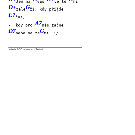
Jen na
vás
věřte
mi
D+
G
zále
ží, kdy přijde
E7
čas,
A7
/: kdy pro
nás začne
D7
G
nebe na ze
mi. :/
Werich/Voskovec/Ježek