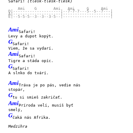
Safari!
(tlesk-tlesk-tlesk)
    Ami    G       Ami   Ami     G     Ami

D|--------------------|--7-7-7---5--5--7---|

A|--------------------|--------------------|

Ami
Safari!
Levy a dupot kopýt.
G
Safari!
Viem, že sa vydarí.
Ami
Safari!
Tigre a stáda opíc.
G
Safari!
A slnko do tvárí.
Ami
Tráva je po pás, vedie nás
stopár,
G
tu si smieš zakričať.
Ami
Príroda velí, musíš byť
smelý,
G
čaká nás Afrika.
Medzihra