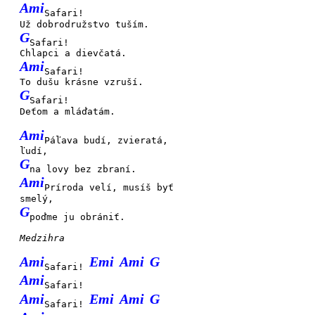
Ami
Safari!
Už dobrodružstvo tuším.
G
Safari!
Chlapci a dievčatá.
Ami
Safari!
To dušu krásne vzruší.
G
Safari!
Deťom a mláďatám.
Ami
Páľava budí, zvieratá,
ľudí,
G
na lovy bez zbraní.
Ami
Príroda velí, musíš byť
smelý,
G
poďme ju obrániť.
Medzihra
Ami
Emi
Ami
G
Safari!
Ami
Safari!
Ami
Emi
Ami
G
Safari!