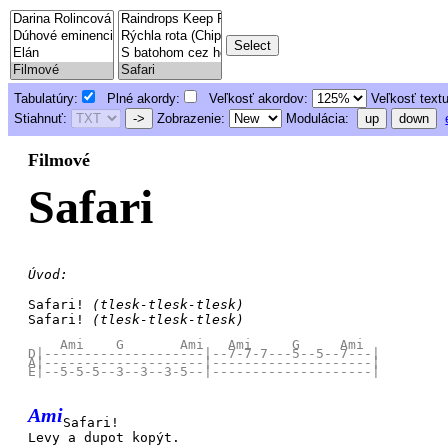
Tabulatúry:
Plné akordy:
Veľkosť akordov:
Veľkosť text
Stiahnuť:
->
Zobrazenie:
Modulácia:
up
down
Filmové
Safari
Úvod:
Safari!
(tlesk-tlesk-tlesk)
Safari!
(tlesk-tlesk-tlesk)
    Ami    G       Ami   Ami     G     Ami

D|--------------------|--7-7-7---5--5--7---|

A|--------------------|--------------------|

Ami
Safari!
Levy a dupot kopýt.