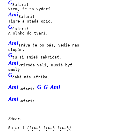
G
Safari!
Viem, že sa vydarí.
Ami
Safari!
Tigre a stáda opíc.
G
Safari!
A slnko do tvárí.
Ami
Tráva je po pás, vedie nás
stopár,
G
tu si smieš zakričať.
Ami
Príroda velí, musíš byť
smelý,
G
čaká nás Afrika.
Ami
G
G
Ami
Safari!
Ami
Safari!
Záver:
Safari!
(tlesk-tlesk-tlesk)