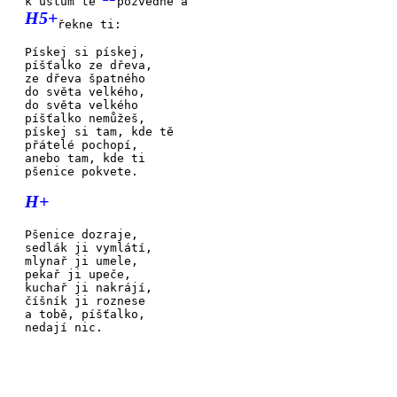
k ústům tě
pozvedne a
H5+
řekne ti:
Pískej si
pískej,
píšťalko
ze dřeva,
ze dřeva
špatného
do světa
velkého,
do světa
velkého
píšťalko
nemůžeš,
pískej si
tam, kde tě
přátelé
pochopí,
anebo
tam, kde ti
pšenice
pokvete.
H+
Pšenice
dozraje,
sedlák ji
vymlátí,
mlynař ji
umele,
pekař ji
upeče,
kuchař ji
nakrájí,
číšník ji
roznese
a tobě,
píšťalko,
nedají nic.