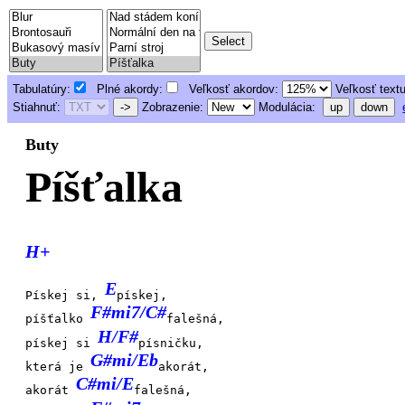
Tabulatúry:
Plné akordy:
Veľkosť akordov:
Veľkosť text
Stiahnuť:
->
Zobrazenie:
Modulácia:
up
down
Buty
Píšťalka
H+
E
Pískej si,
pískej,
F#mi7/C#
píšťalko
falešná,
H/F#
pískej si
písničku,
G#mi/Eb
která je
akorát,
C#mi/E
akorát
falešná,