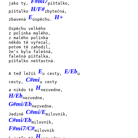
F#mi7
jako ty,
píšťalko,
H/F#
píšťalko
zbytečná,
E
H+
zbavená
úspěchu.
Úspěchu
velkého
z polínka
malého,
z malého
polínka
někdo tě
vyřezal,
potom tě
zahodil,
že's byla
falešná,
falešná
píšťalka,
píšťalko
nešťastná.
E
E/Eb
A teď ležíš
u cesty,
u
C#mi
cesty,
u cesty
H
a nikdo tě
nezvedne,
H/Eb
nezvedne,
G#mi/Eb
nezvedne.
C#mi/E
Jedině
milovník,
C#mi/Eb
milovník,
F#mi7/C#
milovník
H