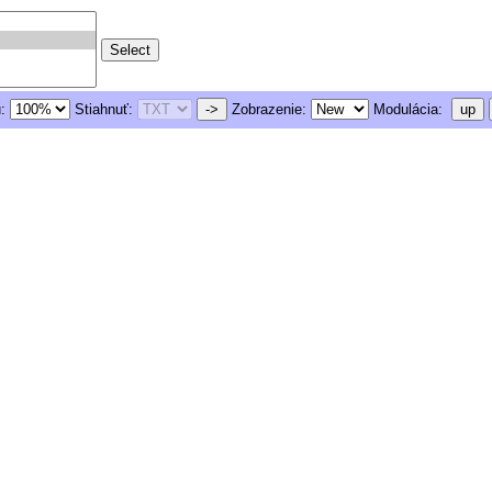
u:
Stiahnuť:
->
Zobrazenie:
Modulácia:
up