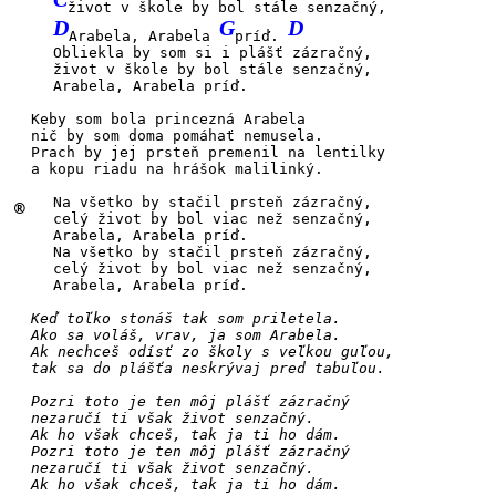
život v škole by bol stále senzačný,
D
G
D
Arabela, Arabela
príď.
Obliekla by som si i
plášť zázračný,
život v škole by bol stále senzačný,
Arabela, Arabela
príď.
Keby
som bola
princezná
Arabela
nič by som doma pomáhať
nemusela.
Prach
by jej
prsteň premenil
na lentilky
a kopu riadu na hrášok
malilinký.
Na všetko by stačil
prsteň zázračný,
®
celý život by bol viac než senzačný,
Arabela, Arabela
príď.
Na všetko by stačil
prsteň zázračný,
celý život by bol viac než senzačný,
Arabela, Arabela
príď.
Keď toľko stonáš tak som priletela.
Ako sa voláš, vrav, ja som Arabela.
Ak nechceš odísť zo školy s veľkou guľou,
tak sa do plášťa neskrývaj pred tabuľou.
Pozri toto je ten môj plášť zázračný
nezaručí ti však život senzačný.
Ak ho však chceš, tak ja ti ho dám.
Pozri toto je ten môj plášť zázračný
nezaručí ti však život senzačný.
Ak ho však chceš, tak ja ti ho dám.