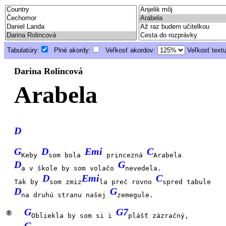
Tabulatúry:
Plné akordy:
Veľkosť akordov:
Veľkosť text
Darina Rolincová
Arabela
D
G
D
Emi
C
Keby
som bola
princezná
Arabela
D
G
a v škole by som volačo
nevedela.
D
Emi
C
Tak by
som zmiz
la preč rovno
spred tabule
D
G
na druhú stranu našej
zemegule.
G
G7
®
Obliekla by som si i
plášť zázračný,
C