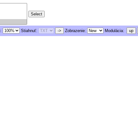
u:
Stiahnuť:
->
Zobrazenie:
Modulácia:
up