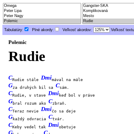
Tabulatúry:
Plné akordy:
Veľkosť akordov:
Veľkosť text
Polemic
Rudie
C
Dmi
Rudie stále
mával na mále
G
C
za druhých bil sa
sám.
C
Dmi
Rudie, v stave
keď bol v práve
G
C
bral rozum ako
zbraň.
C
Dmi
Teraz nevie
čo sa deje
G
C
každý odvracia
tvár.
C
Dmi
Keby vedel tak
obetuje
G
C