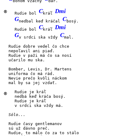
bohom vzácny
dar.
C
Dmi
®
Rudie bol
kráľ
G
C
nedbal keď kráčal
bosý.
C
Dmi
Rudie bol
kráľ
G
C
v srdci ska vždy
mal.
Rudie dobre
vedel čo chce
nepoľavil ani
piaď.
Rudie v paži
má čo sa nosí
učarilo mu
ska.
Bomber, Levis,
Dr. Martens
uniforma čo má
rád.
Nevie prečo
kvôli náckom
mal by sa jej
vzdať.
Rudie je
kráľ
®
nedbá keď kráča
bosý.
Rudie je
kráľ
v srdci ska vždy
má.
Sólo...
Rudie časy
gentlemanov
sú už dávno
preč.
Rudie, to málo čo
za to stálo