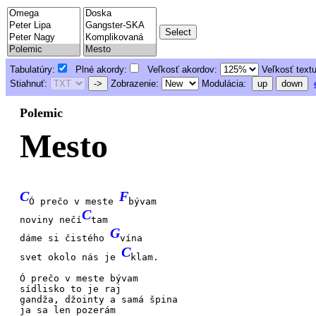
Tabulatúry:
Plné akordy:
Veľkosť akordov:
Veľkosť text
Stiahnuť:
->
Zobrazenie:
Modulácia:
up
down
Polemic
Mesto
C
F
Ó prečo v meste
bývam
C
noviny nečí
tam
G
dáme si čistého
vína
C
svet okolo nás je
klam.
Ó prečo v meste
bývam
sídlisko to je
raj
gandža, džointy a
samá špina
ja sa len poze
rám