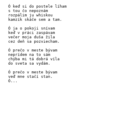
Ó keď si do postele
líham
s tou čo nepoz
nám
rozpálim ju
whiskou
kamzík skáče sem a
tam.
Ó ja o pokoji
snívam
keď v práci zaspá
vam
večer moja
duša žila
cez deň sa pozvie
cham.
Ó prečo v meste
bývam
neprídem na to
sám
chýba mi tá dobrá
víla
do sveta sa vy
dám.
Ó prečo v meste
bývam
veď mne stačí
stan.
Ó...