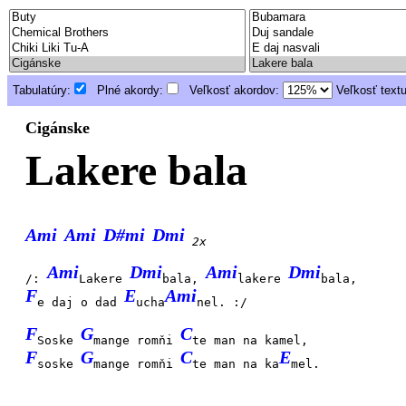
Tabulatúry:
Plné akordy:
Veľkosť akordov:
Veľkosť text
Cigánske
Lakere bala
Ami
Ami
D#mi
Dmi
2x
Ami
Dmi
Ami
Dmi
/:
Lakere
bala,
lakere
bala,
F
E
Ami
e daj o dad
ucha
nel. :/
F
G
C
Soske
mange romňi
te man na kamel,
F
G
C
E
soske
mange romňi
te man na ka
mel.