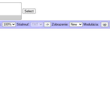
u:
Stiahnuť:
->
Zobrazenie:
Modulácia:
up