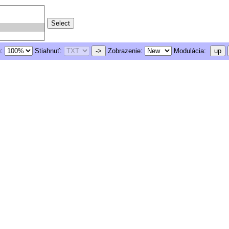
u:
Stiahnuť:
->
Zobrazenie:
Modulácia:
up