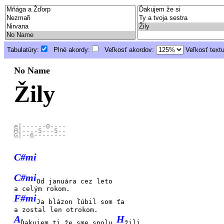
Tabulatúry:
Plné akordy:
Veľkosť akordov:
Veľkosť text
No Name
Žily
e|------0----

H|----5---5--

C#mi
C#mi
Od januára cez leto
a celým rokom.
F#mi
Ja blázon ľúbil som ťa
a zostal len otrokom.
A
H
Ďakujem ti že sme spolu
žili