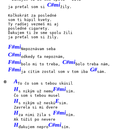
C#mi
ja preťal som si
žily.
Koľkokrát za posledné
som ti kúpil kvety.
Ty radšej vezmeš mi aj
posledné cigarety.
Ďakujem ti že sme spolu
žili
ja preťal som si
žily.
F#mi
Nepoznávam seba
C#mi
odkedy ťa nepoznám,
F#mi
C#mi
bolo mi to treba,
bolo treba nám,
F#mi
G#
ja cítim zostal som v tom iba
sám.
A
®
To čo som s tebou skúsil
H
F#mi
s nikým už nemu
sím.
Čo som s tebou musel
H
E
s nikým už neskú
sim.
Zavrela si mi dvere
H
F#mi
za nimi žila s
ním.
Ak túžiš po nevere
H
C#mi
ďakujem nepro
sím.