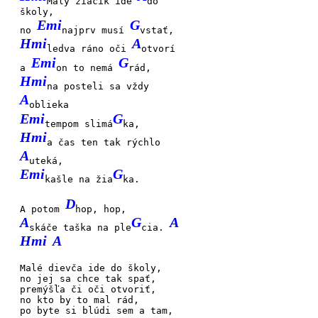
Malý žiačik ide
do
školy,
Emi
G
no
najprv musí
vstať,
Hmi
A
ledva ráno oči
otvorí
Emi
G
a
on to nemá
rád,
Hmi
na posteli sa vždy
A
oblieka
Emi
G
tempom slimá
ka,
Hmi
a čas ten tak rýchlo
A
uteká,
Emi
G
kašle na žia
ka.
D
A potom
hop, hop,
A
G
A
skáče taška na ple
cia.
Hmi
A
Malé dievča ide
do školy,
no
jej sa chce tak
spať,
premýšľa či oči
otvoriť,
no
kto by to mal
rád,
po byte si blúdi
sem a tam,