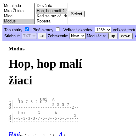
Tabulatúry:
Plné akordy:
Veľkosť akordov:
Veľkosť text
Stiahnuť:
->
Zobrazenie:
Modulácia:
up
down
Modus
Hop, hop malí
žiaci
    D        Hmi  A

e|--10-7-5-2-0-2-------------

H|----------------5-5-5-7----

G|------------------------2--

    Hmi     G      A

e|-------------------------5-

H|--3-3-3-3-7-5-3--5-5-5-7---

Hmi
A