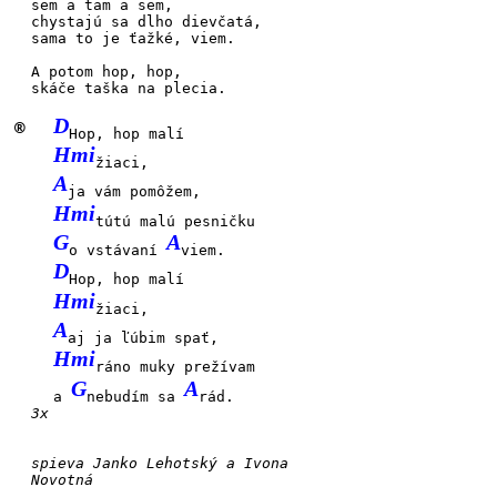
sem a tam a
sem,
chystajú sa dlho
dievčatá,
sama to je ťažké,
viem.
A potom
hop, hop,
skáče taška na ple
cia.
D
®
Hop, hop malí
Hmi
žiaci,
A
ja vám pomôžem,
Hmi
tútú malú pesničku
G
A
o vstávaní
viem.
D
Hop, hop malí
Hmi
žiaci,
A
aj ja ľúbim spať,
Hmi
ráno muky prežívam
G
A
a
nebudím sa
rád.
3x
spieva Janko Lehotský a Ivona
Novotná