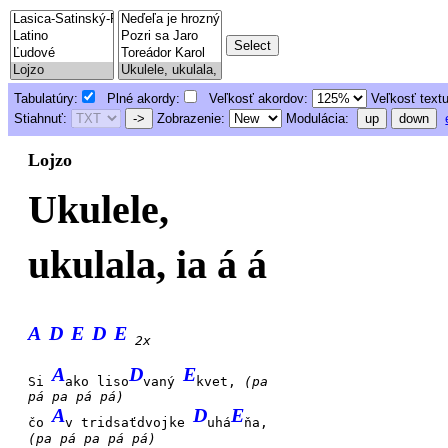
Tabulatúry:
Plné akordy:
Veľkosť akordov:
Veľkosť text
Stiahnuť:
->
Zobrazenie:
Modulácia:
up
down
Lojzo
Ukulele,
ukulala, ia á á
A
D
E
D
E
2x
A
D
E
Si
ako liso
vaný
kvet,
(pa
pá pa pá pá)
A
D
E
čo
v tridsaťdvojke
uhá
ňa,
(pa pá pa pá pá)