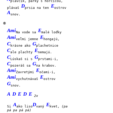
plavčík, párky s horčicou,
D
E
plávaš
prsia na ten
ostrov
A
snov.
®
Ami
E
Na vode sa
malé loďky
Ami
E
veľmi jemne
hongajú,
C
G
krásne ako
plachetnice
C
E
ale plachty
nemajú.
C
G
Lúskaš si s
prstami-i,
C
G
pozeráš sa
na krabov.
Ami
E
Zavretými
očami-i,
Ami
E
vychutnávaš
ostrov
G
snov.
A
D
E
D
E
2x
A
D
E
Si
ako liso
vaný
kvet,
(pa
pá pa pá pá)