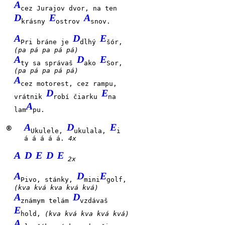
A
cez Jurajov dvor, na ten
D
E
A
krásny
ostrov
snov.
A
D
E
Pri bráne je
dlhý
šór,
(pa pá pa pá pá)
A
D
E
ty sa správaš
ako
Sor,
(pa pá pa pá pá)
A
cez motorest, cez rampu,
D
E
vrátnik
robí čiarku
na
A
lam
pu.
A
D
E
®
Ukulele,
ukulala,
i
á á á á á.
4x
A
D
E
D
E
2x
A
D
E
Pivo, stánky,
mini
golf,
(kva kvá kva kvá kvá)
A
D
známym telám
vzdávaš
E
hold,
(kva kvá kva kvá kvá)
A