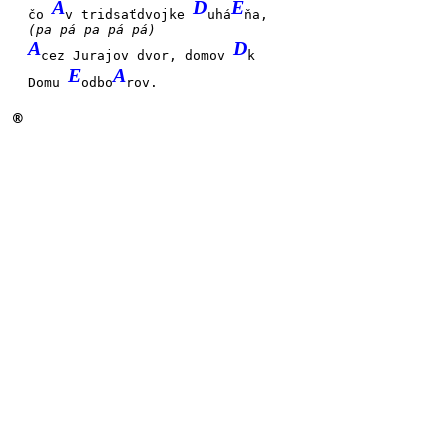
A
D
E
čo
v tridsaťdvojke
uhá
ňa,
(pa pá pa pá pá)
A
D
cez Jurajov dvor, domov
k
E
A
Domu
odbo
rov.
®