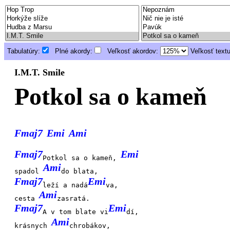
Tabulatúry:
Plné akordy:
Veľkosť akordov:
Veľkosť text
I.M.T. Smile
Potkol sa o kameň
Fmaj7
Emi
Ami
Fmaj7
Emi
Potkol sa o kameň,
Ami
spadol
do blata,
Fmaj7
Emi
leží a nadá
va,
Ami
cesta
zasratá.
Fmaj7
Emi
A v tom blate vi
dí,
Ami
krásnych
chrobákov,