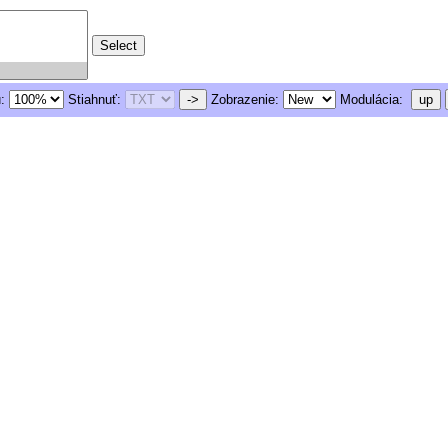
u:
Stiahnuť:
->
Zobrazenie:
Modulácia:
up