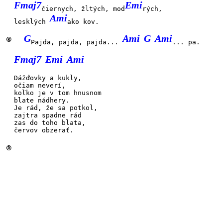
Fmaj7
Emi
čiernych, žltých, mod
rých,
Ami
lesklých
ako kov.
G
Ami
G
Ami
®
Pajda, pajda, pajda...
... pa.
Fmaj7
Emi
Ami
Dážďovky a kuk
ly,
očiam
neverí,
koľko je v tom hnus
nom
blate
nádhery.
Je rád, že sa pot
kol,
zajtra
spadne rád
zas do toho bla
ta,
červov
obzerať.
®