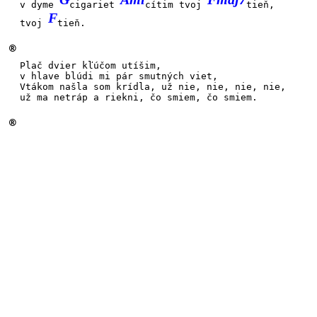
v dyme
cigariet
cítim tvoj
tieň,
F
tvoj
tieň.
®
Plač
dvier kľúčom
utíšim,
v hlave
blúdi mi
pár smutných
viet,
Vtákom
našla som
krídla, už
nie, nie, nie, nie,
už ma
netráp a
riekni, čo
smiem, čo
smiem.
®