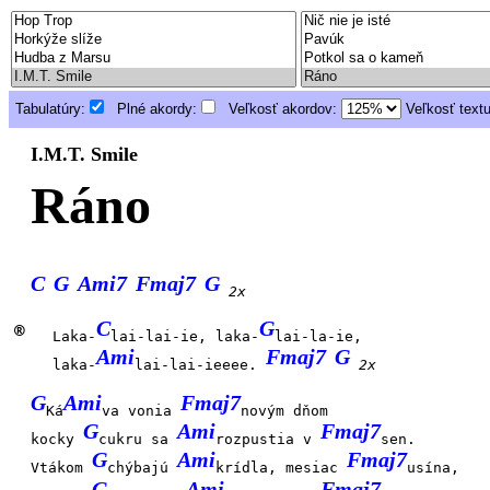
Tabulatúry:
Plné akordy:
Veľkosť akordov:
Veľkosť text
I.M.T. Smile
Ráno
C
G
Ami7
Fmaj7
G
2x
C
G
®
Laka-
lai-lai-ie, laka-
lai-la-ie,
Ami
Fmaj7
G
laka-
lai-lai-ieeee.
2x
G
Ami
Fmaj7
Ká
va vonia
novým dňom
G
Ami
Fmaj7
kocky
cukru sa
rozpustia v
sen.
G
Ami
Fmaj7
Vtákom
chýbajú
krídla, mesiac
usína,
G
Ami
Fmaj7