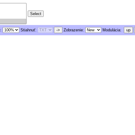
u:
Stiahnuť:
->
Zobrazenie:
Modulácia:
up