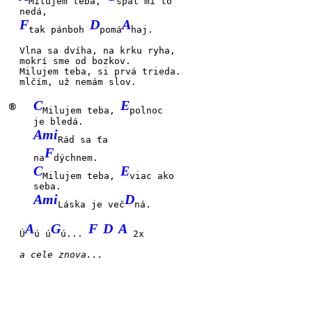
Milujem teba,
spať mi to
nedá,
F
D
A
tak pánboh
pomá
haj.
Vlna sa dvíha,
na krku ryha,
mokrí sme
od boz
kov.
Milujem teba,
si prvá trieda.
mlčím, už
nemám
slov.
C
E
®
Milujem teba,
polnoc
je bledá.
Ami
Rád sa ťa
F
na
dýchnem.
C
E
Milujem teba,
viac ako
seba.
Ami
D
Láska je več
ná.
A
G
F
D
A
Ú
ú ú
ú...
2x
a cele znova...