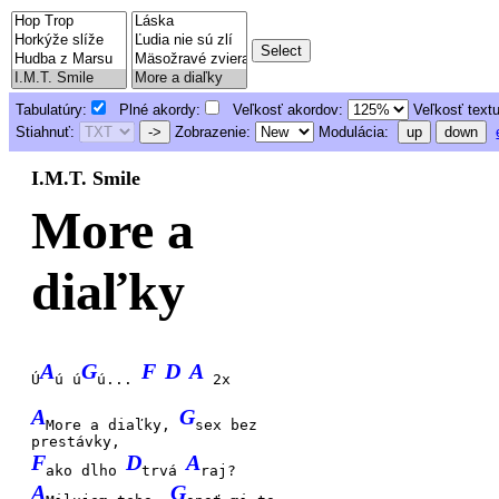
Tabulatúry:
Plné akordy:
Veľkosť akordov:
Veľkosť text
Stiahnuť:
->
Zobrazenie:
Modulácia:
up
down
I.M.T. Smile
More a
diaľky
A
G
F
D
A
Ú
ú ú
ú...
2x
A
G
More a diaľky,
sex bez
prestávky,
F
D
A
ako dlho
trvá
raj?
A
G