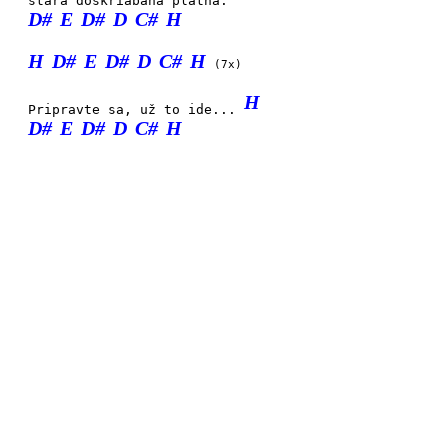
stará doškriabaná platňa.
D#
E
D#
D
C#
H
H
D#
E
D#
D
C#
H
(7x)
H
Pripravte sa, už to ide...
D#
E
D#
D
C#
H