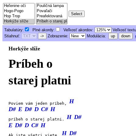
Tabulatúry:
Plné akordy:
Veľkosť akordov:
Veľkosť text
Stiahnuť:
->
Zobrazenie:
Modulácia:
up
down
Horkýže slíže
Príbeh o
starej platni
H
Poviem vám jeden príbeh,
D#
E
D#
D
C#
H
H
D#
príbeh o starej platni.
E
D#
D
C#
H
H
D#
Ak iste všetci viete,