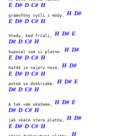
E
D#
D
C#
H
H
D#
gramofóny vyšli z módy.
E
D#
D
C#
H
H
D#
E
Vtedy, keď frčali,
D#
D
C#
H
H
D#
kupoval som si platne.
E
D#
D
C#
H
H
D#
Každá je najprv nová,
E
D#
D
C#
H
H
D#
E
potom sa doškriabe.
D#
D
C#
H
H
D#
E
A tak vám ukážeme,
D#
D
C#
H
H
D#
jak skáče stará platňa,
E
D#
D
C#
H
H