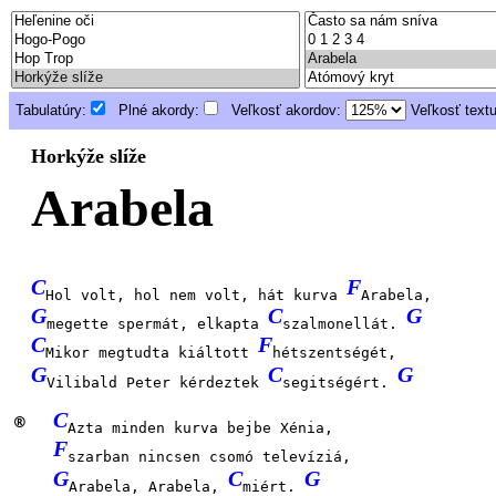
Tabulatúry:
Plné akordy:
Veľkosť akordov:
Veľkosť text
Horkýže slíže
Arabela
C
F
Hol volt, hol nem volt, hát kurva
Arabela,
G
C
G
megette spermát, elkapta
szalmonellát.
C
F
Mikor megtudta kiáltott
hétszentségét,
G
C
G
Vilibald Peter kérdeztek
segitségért.
C
®
Azta minden kurva bejbe Xénia,
F
szarban nincsen csomó televíziá,
G
C
G
Arabela, Arabela,
miért.