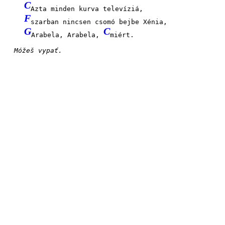
C
Azta minden kurva televíziá,
F
szarban nincsen csomó bejbe Xénia,
G
C
Arabela, Arabela,
miért.
Móžeš vypať.