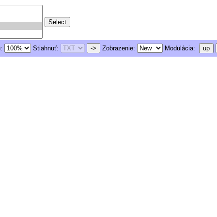
u:
Stiahnuť:
->
Zobrazenie:
Modulácia:
up