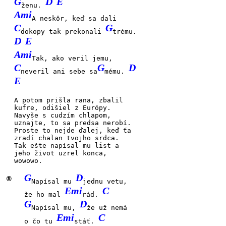
G
D
E
ženu.
Ami
A neskôr, keď sa dali
C
G
dokopy tak prekonali
trému.
D
E
Ami
Tak, ako veril jemu,
C
G
D
neveril ani sebe sa
mému.
E
A potom prišla rana,
zbalil
kufre, odišiel z Eu
rópy.
Navyše s cudzím chlapom,
uznajte, to sa predsa ne
robí.
Proste to nejde ďalej,
keď ťa
zradí chalan tvojho
srdca.
Tak ešte napísal mu
list a
jeho život uzrel
konca,
wowowo.
G
D
®
Napísal mu
jednu vetu,
Emi
C
že ho mal
rád.
G
D
Napísal mu,
že už nemá
Emi
C
o čo tu
stáť.