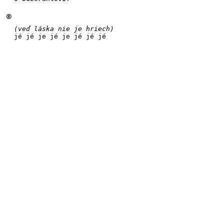
®
(veď láska nie je hriech)
jé jé je jé je jé jé jé