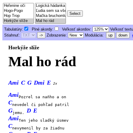
Tabulatúry:
Plné akordy:
Veľkosť akordov:
Veľkosť text
Stiahnuť:
->
Zobrazenie:
Modulácia:
up
down
Horkýže slíže
Mal ho rád
Ami
C
G
Dmi
E
2x
Ami
Pozrel sa naňho a on
C
nevedel či pohľad patril
G
D
E
jemu.
Ami
Ten jeho sladký úsmev
C
nevymenil by za žiadnu