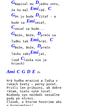
G
D
Napísal mu
jednu vetu,
Emi
C
že ho mal
rád.
G
D
On ju bude
čítať - a
Emi
bude sa
smiať,
C
smiať sa bude...
G
D
Bože, Bože,
prečo sa
Emi
C
ľuďmi tak
hráš.
G
D
Bože, Bože,
prečo
Emi
lásku zabí
jaš,
C
(veď
láska nie je
hriech)
Ami
C
G
D
E
2x
Hrá hudba mrazivá a
ľudia v
rukách kvety – párny
počet.
Prišli len príbuzní, ak
dobre
rátam, niečo vyše
tucet.
Niekedy syn nezdedí
sexuálne
pudy po ot
covi.
Človek, o ktorom hovo
ríme ako
o buzeran
tovi!